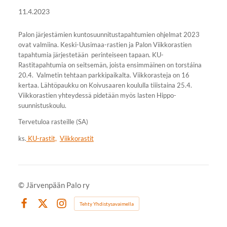
11.4.2023
Palon järjestämien kuntosuunnitustapahtumien ohjelmat 2023
ovat valmiina. Keski-Uusimaa-rastien ja Palon Viikkorastien
tapahtumia järjestetään perinteiseen tapaan. KU-
Rastitapahtumia on seitsemän, joista ensimmäinen on torstáina
20.4. Valmetin tehtaan parkkipaikalta. Viikkorasteja on 16
kertaa. Lähtöpaukku on Koivusaaren koululla tiiistaina 25.4.
Viikkorastien yhteydessä pidetään myös lasten Hippo-
suunnistuskoulu.
Tervetuloa rasteille (SA)
ks.
KU-rastit,
Viikkorastit
©
Järvenpään Palo ry
Tehty Yhdistysavaimella
Facebook
X
Instagram