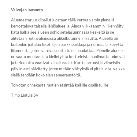
Valvojan lausunto
Aluemestaruuskilpailut juostaan tällä kertaa varsin pienellä
kerrostalovaltaisella lähiöalueella. Ainoa vilkkaammin liikennöity
katu halkaisee alueen pohjoiseteläsuunnassa keskeltä ja se
alitetaan reitinvalinnoissa alikulkutunnelin kautta. Alueella on
kuitenkin joitakin liiketilojen parkkipaikkoja ja normaalia kevyttä
liikennettä, joten varovaisuutta tulee noudattaa. Pienelle alueelle
on saatu muutamista kielletyistä kortteleista huolimatta toimivat
ja tarkkuutta vaativat kilpailuradat. Kartta on uusi ja viimeisiin
päiviin asti päivitetty, joten mitään yllätyksiä ei pitäisi olla, vaikka
siellä tehdään koko ajan saneeraustöitä.
Toivotan onnekasta rastien etsintää kaikille osallistujille!
Timo Lintula SV