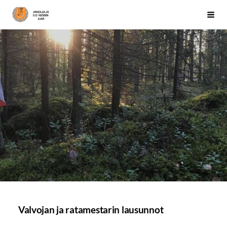
Siirry
Järvenpään Palo
Haku
sivun
sisältöön
Valvojan ja ratamestarin lausunnot