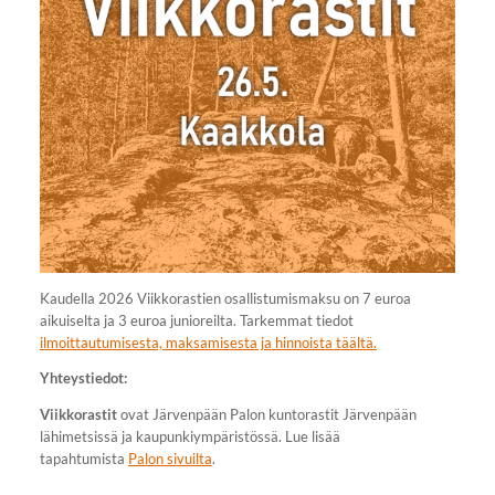
Kaudella 2026 Viikkorastien osallistumismaksu on 7 euroa
aikuiselta ja 3 euroa junioreilta. Tarkemmat tiedot
ilmoittautumisesta, maksamisesta ja hinnoista täältä.
Yhteystiedot:
Viikkorastit
ovat Järvenpään Palon kuntorastit Järvenpään
lähimetsissä ja kaupunkiympäristössä. Lue lisää
tapahtumista
Palon sivuilta
.