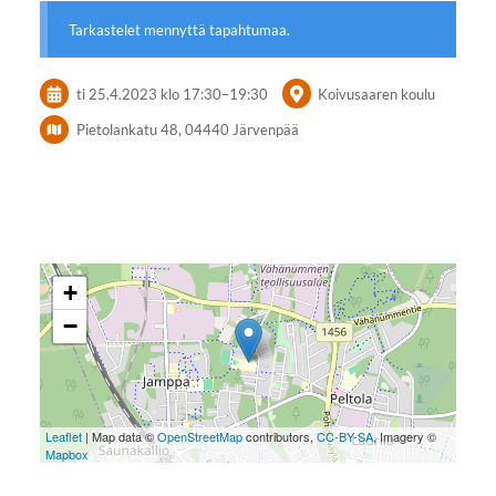
Tarkastelet mennyttä tapahtumaa.
ti 25.4.2023
klo 17:30
–
19:30
Koivusaaren koulu
Pietolankatu 48, 04440 Järvenpää
+
−
Leaflet
| Map data ©
OpenStreetMap
contributors,
CC-BY-SA
, Imagery ©
Mapbox