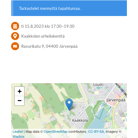
Tarkastelet mennyttä tapahtumaa.
ti 15.8.2023
klo 17:30
–
19:30
Kaakkolan urheilukenttä
Ravurikatu 9, 04400 Järvenpää
+
−
Leaflet
| Map data ©
OpenStreetMap
contributors,
CC-BY-SA
, Imagery ©
Mapbox