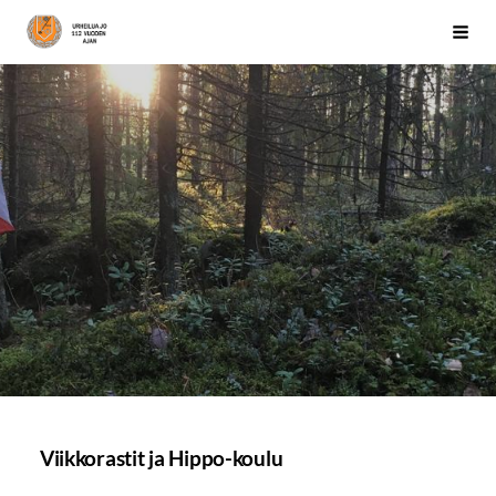
Siirry
Järvenpään Palo
Haku
sivun
sisältöön
Viikkorastit ja Hippo-koulu