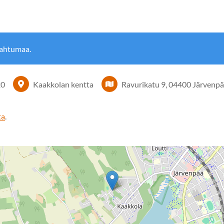
pahtumaa.
20
Kaakkolan kentta
Ravurikatu 9, 04400 Järvenp
ta
.