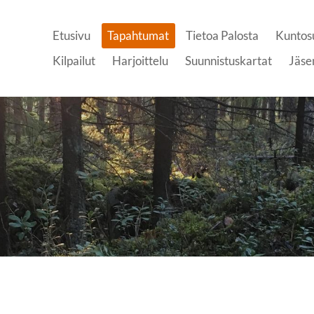
Etusivu
Tapahtumat
Tietoa Palosta
Kuntos
Kilpailut
Harjoittelu
Suunnistuskartat
Jäse