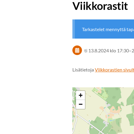
Viikkorastit
Tarkastelet mennyttä ta
ti 13.8.2024
klo 17:30
–
Lisätietoja
Viikkorastien sivul
+
−