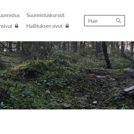
uunnistus
Suunnistuskurssit
Hak
nsivut
Hallituksen sivut
Hae