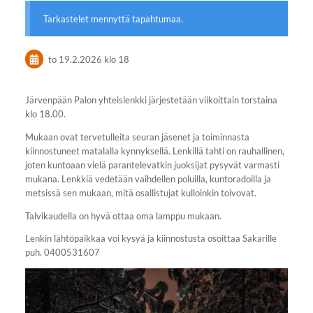
Tarkastelet mennyttä tapahtumaa.
to 19.2.2026
klo 18
Järvenpään Palon yhteislenkki järjestetään viikoittain torstaina
klo 18.00.
Mukaan ovat tervetulleita seuran jäsenet ja toiminnasta
kiinnostuneet matalalla kynnyksellä. Lenkillä tahti on rauhallinen,
joten kuntoaan vielä parantelevatkin juoksijat pysyvät varmasti
mukana. Lenkkiä vedetään vaihdellen poluilla, kuntoradoilla ja
metsissä sen mukaan, mitä osallistujat kulloinkin toivovat.
Talvikaudella on hyvä ottaa oma lamppu mukaan.
Lenkin lähtöpaikkaa voi kysyä ja kiinnostusta osoittaa Sakarille
puh. 0400531607