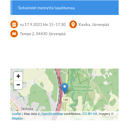
Tarkastelet mennyttä tapahtumaa.
su 17.9.2023
klo 15
–
17:30
Kavika, Järvenpää
Tempo 2, 04430 Järvenpää
+
−
Leaflet
| Map data ©
OpenStreetMap
contributors,
CC-BY-SA
, Imagery ©
Mapbox