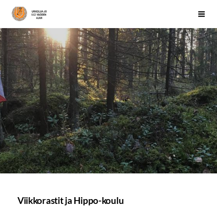
Siirry
Järvenpään Palo
Haku
sivun
sisältöön
Viikkorastit ja Hippo-koulu