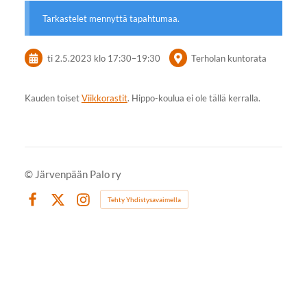
Tarkastelet mennyttä tapahtumaa.
ti 2.5.2023
klo 17:30
–
19:30
Terholan kuntorata
Kauden toiset
Viikkorastit
. Hippo-koulua ei ole tällä kerralla.
©
Järvenpään Palo ry
Tehty Yhdistysavaimella
Facebook
X
Instagram