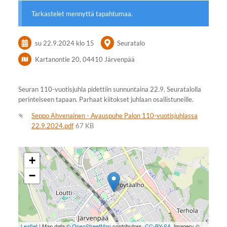
Tarkastelet mennyttä tapahtumaa.
su 22.9.2024
klo 15
Seuratalo
Kartanontie 20, 04410 Järvenpää
Seuran 110-vuotisjuhla pidettiin sunnuntaina 22.9. Seuratalolla
perinteiseen tapaan. Parhaat kiitokset juhlaan osallistuneille.
Seppo Ahvenainen - Avauspuhe Palon 110-vuotisjuhlassa
22.9.2024.pdf
67 KB
+
−
Leaflet
| Map data ©
OpenStreetMap
contributors,
CC-BY-SA
, Imagery ©