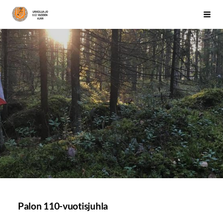
Siirry
Järvenpään Palo
Haku
sivun
sisältöön
Palon 110-vuotisjuhla